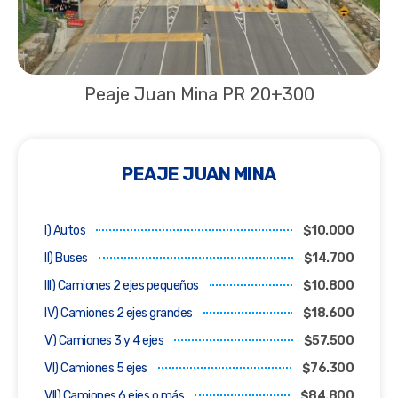
Peaje Juan Mina PR 20+300
PEAJE JUAN MINA
I) Autos
$10.000
II) Buses
$14.700
III) Camiones 2 ejes pequeños
$10.800
IV) Camiones 2 ejes grandes
$18.600
V) Camiones 3 y 4 ejes
$57.500
VI) Camiones 5 ejes
$76.300
VII) Camiones 6 ejes o más
$84.800